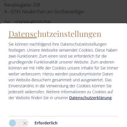
Neudaugasse 208
A - 5741 Neukirchen am Großvenediger
Tel. :
00436645255758
E-Mail:
info@gaestehaus-stotter.at
Datenschutzeinstellungen
Facebook
Sie können nachfolgend Ihre Datenschutzeinstellungen
festlegen.
Unsere Webseite verwendet Cookies. Diese haben
zwei Funktionen: Zum einen sind sie erforderlich für die
grundlegende Funktionalität unserer Website. Zum anderen
können wir mit Hilfe der Cookies unsere Inhalte für Sie immer
weiter verbessern. Hierzu werden pseudonymisierte Daten
von Website-Besuchern gesammelt und ausgewertet. Das
Einverständnis in die Verwendung der Cookies können Sie
jederzeit widerrufen. Weitere Informationen zu Cookies auf
der Website finden Sie in unserer
Datenschutzerklärung
.
Bitte aktivieren Sie in den Cookie Einstellungen die Option
"Funktionalität" für die korrekte Map-Darstellung
Cookie Einstellungen
Erforderlich