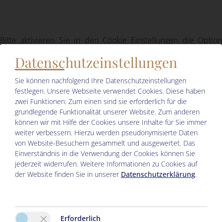
Bitte aktivieren Sie in den Cookie Einstellungen die Option
"Funktionalität" für die korrekte Map-Darstellung
Datenschutzeinstellungen
Cookie Einstellungen
Sie können nachfolgend Ihre Datenschutzeinstellungen
festlegen.
Unsere Webseite verwendet Cookies. Diese haben
zwei Funktionen: Zum einen sind sie erforderlich für die
grundlegende Funktionalität unserer Website. Zum anderen
können wir mit Hilfe der Cookies unsere Inhalte für Sie immer
weiter verbessern. Hierzu werden pseudonymisierte Daten
von Website-Besuchern gesammelt und ausgewertet. Das
Einverständnis in die Verwendung der Cookies können Sie
jederzeit widerrufen. Weitere Informationen zu Cookies auf
der Website finden Sie in unserer
Datenschutzerklärung
.
Impressum
|
Datenschutz
|
Reiseversicherungsvertrag widerrufen
| 2026 by
easybooking
Erforderlich